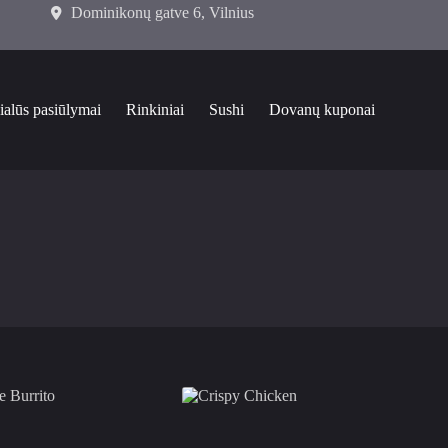
Dominikonų gatve 6, Vilnius
ialūs pasiūlymai
Rinkiniai
Sushi
Dovanų kuponai