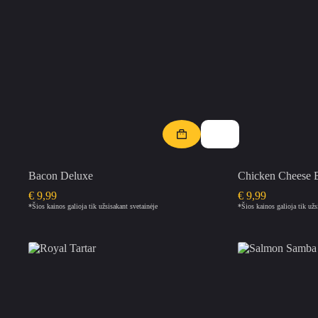
Bacon Deluxe
Chicken Cheese B
€
9,99
€
9,99
*Šios kainos galioja tik užsisakant svetainėje
*Šios kainos galioja tik užs