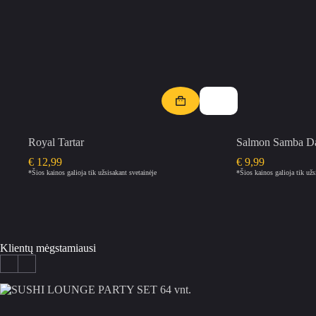
Royal Tartar
Salmon Samba D
€
12,99
€
9,99
*Šios kainos galioja tik užsisakant svetainėje
*Šios kainos galioja tik užs
Klientų mėgstamiausi