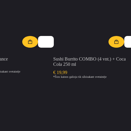
ance
Sushi Burrito COMBO (4 vnt.) + Coca
Cola 250 ml
isakant svetainėje
€
19,99
*Šios kainos galioja tik užsisakant svetainėje