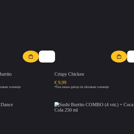
urrito
Crispy Chicken
€
9,99
isakant svetainėje
*Šios kainos galioja tik užsisakant svetainėje