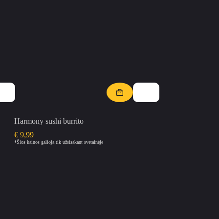
Harmony sushi burrito
€
9,99
*Šios kainos galioja tik užsisakant svetainėje