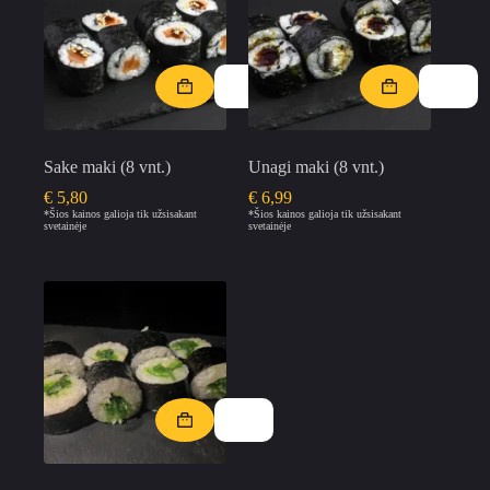
Sake maki (8 vnt.)
Unagi maki (8 vnt.)
€
5,80
€
6,99
*Šios kainos galioja tik užsisakant
*Šios kainos galioja tik užsisakant
svetainėje
svetainėje