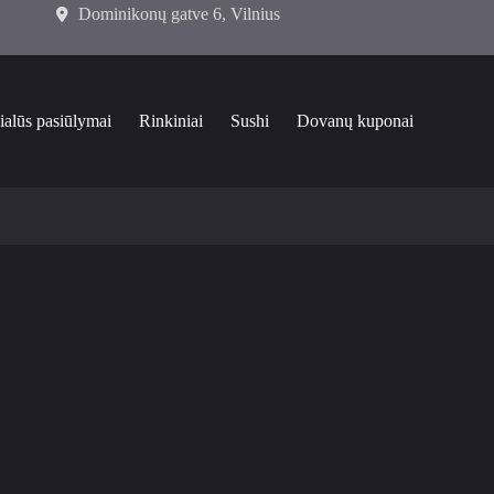
Dominikonų gatve 6, Vilnius
ialūs pasiūlymai
Rinkiniai
Sushi
Dovanų kuponai