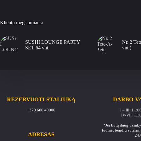
Klientų mėgstamiausi
SUSHI LOUNGE PARTY
Nr. 2 Tet
SET 64 vnt.
vnt.)
REZERVUOTI STALIUKĄ
DARBO V
+370 660 40000
I – III: 11:
IV-VII: 11:
*Jei būtų daug užsaky
tuomet bendru sutarimu
ADRESAS
24: