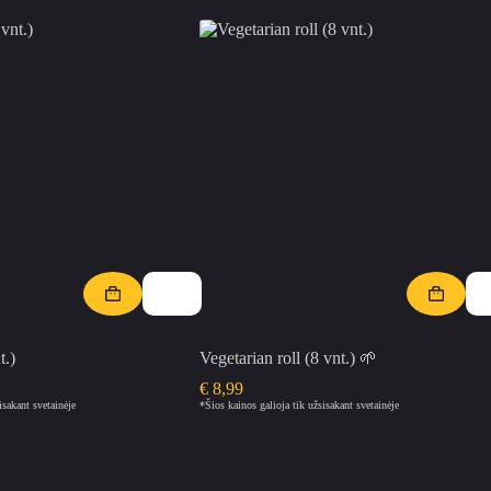
t.)
Vegetarian roll (8 vnt.) 🌱
€
8,99
isakant svetainėje
*Šios kainos galioja tik užsisakant svetainėje