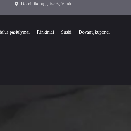
Dominikonų gatve 6, Vilnius
ialūs pasiūlymai
Rinkiniai
Sushi
Dovanų kuponai