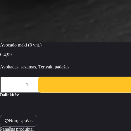
Avocado maki (8 vnt.)
€
4,99
Avokadas, sezamas, Teriyaki padažas
produkto
kiekis:
Avocado
maki
Dalinkitės:
(8
vnt.)
Norų sąrašas
Panašūs produktai