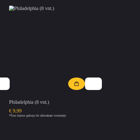
Philadelphia (8 vnt.)
€
9,99
*Šios kainos galioja tik užsisakant svetainėje