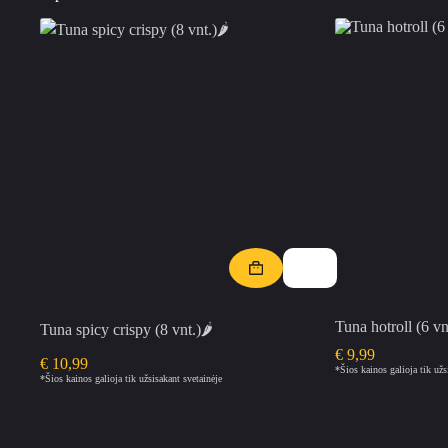
Tuna hotroll (6 vn
Tuna spicy crispy (8 vnt.)🌶️
€
9,99
€
10,99
*Šios kainos galioja tik užs
*Šios kainos galioja tik užsisakant svetainėje