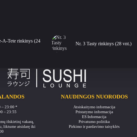
e-A-Tete rinkinys (24
Nr. 3 Tasty rinkinys (28 vnt.)
ALANDOS
NAUDINGOS NUORODOS
00 – 23:00 *
Atsiskaitymo informacija
00 – 23:55
Pristatymo informacija
ES Informacija
mų išskirtinį vakarą,
Privatumo politika
, liktume atsidarę iki
Pirkimo ir pardavimo taisyklės
00