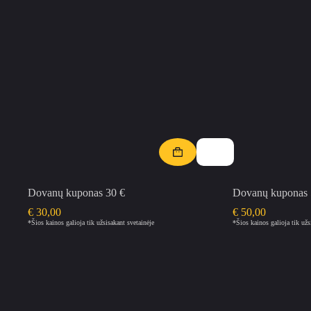
Dovanų kuponas 30 €
Dovanų kuponas 
€
30,00
€
50,00
*Šios kainos galioja tik užsisakant svetainėje
*Šios kainos galioja tik užs