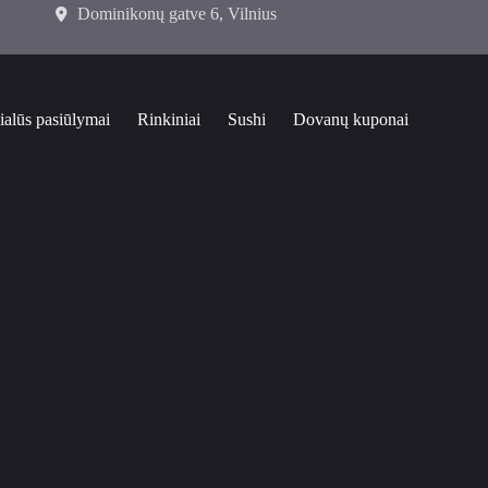
Dominikonų gatve 6, Vilnius
ialūs pasiūlymai
Rinkiniai
Sushi
Dovanų kuponai