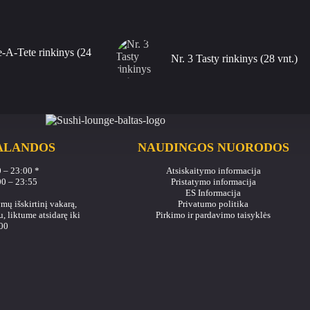
e-A-Tete rinkinys (24
Nr. 3 Tasty rinkinys (28 vnt.)
ALANDOS
NAUDINGOS NUORODOS
00 – 23:00 *
Atsiskaitymo informacija
00 – 23:55
Pristatymo informacija
ES Informacija
mų išskirtinį vakarą,
Privatumo politika
, liktume atsidarę iki
Pirkimo ir pardavimo taisyklės
00