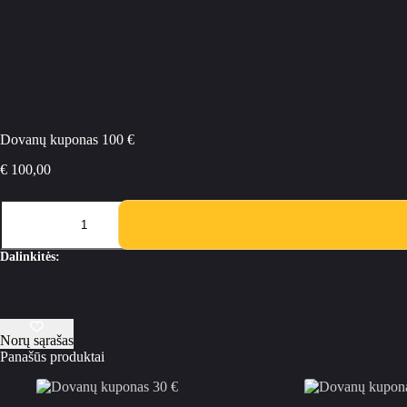
Dovanų kuponas 100 €
€
100,00
produkto
kiekis:
Dovanų
kuponas
Dalinkitės:
100
€
Norų sąrašas
Panašūs produktai