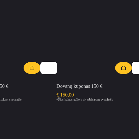
50 €
Dovanų kuponas 150 €
€
150,00
isakant svetainėje
*Šios kainos galioja tik užsisakant svetainėje