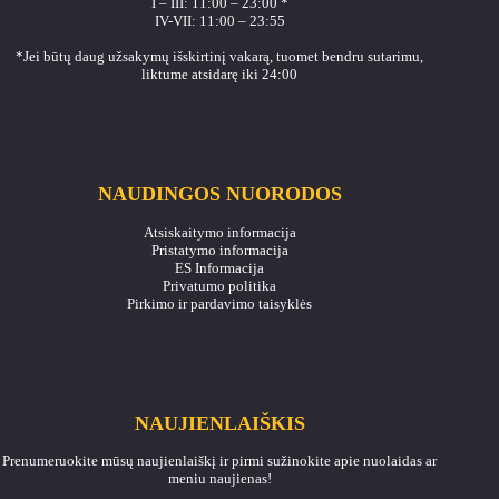
I – III: 11:00 – 23:00 *
IV-VII: 11:00 – 23:55
*Jei būtų daug užsakymų išskirtinį vakarą, tuomet bendru sutarimu,
liktume atsidarę iki 24:00
NAUDINGOS NUORODOS
Atsiskaitymo informacija
Pristatymo informacija
ES Informacija
Privatumo politika
Pirkimo ir pardavimo taisyklės
NAUJIENLAIŠKIS
Prenumeruokite mūsų naujienlaiškį ir pirmi sužinokite apie nuolaidas ar
meniu naujienas!