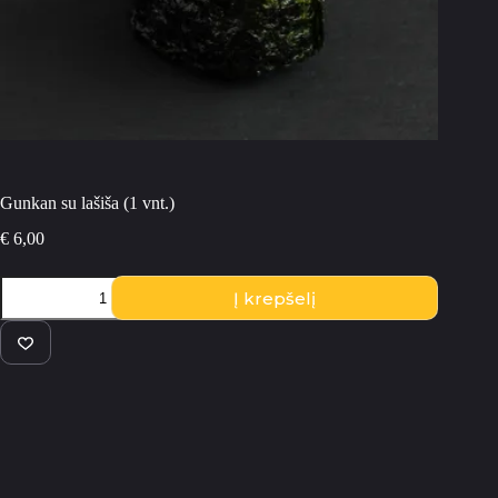
Gunkan su lašiša (1 vnt.)
€
6,00
produkto
Į krepšelį
kiekis:
Gunkan
su
lašiša
(1
vnt.)