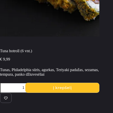
Tuna hotroll (6 vnt.)
€
9,99
Tunas, Philadelphia sūris, agurkas, Teriyaki padažas, sezamas,
tempura, panko džiuvesėliai
produkto
Į krepšelį
kiekis:
Tuna
hotroll
(6
vnt.)