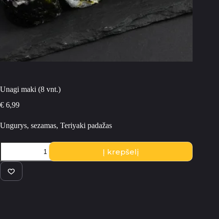
Unagi maki (8 vnt.)
€
6,99
Ungurys, sezamas, Teriyaki padažas
produkto
Į krepšelį
kiekis:
Unagi
maki
(8
vnt.)