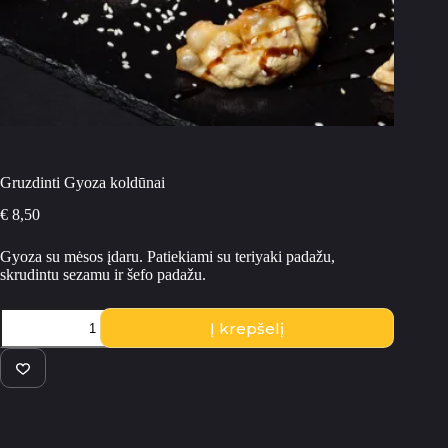
Gruzdinti Gyoza koldūnai
€
8,50
Gyoza su mėsos įdaru. Patiekiami su teriyaki padažu,
skrudintu sezamu ir šefo padažu.
produkto
Į krepšelį
kiekis:
Gruzdinti
Gyoza
koldūnai