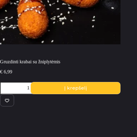
Gruzdinti krabai su žniplytėmis
€
6,99
produkto
Į krepšelį
kiekis:
Gruzdinti
krabai
su
žniplytėmis