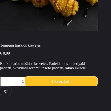
Tempura traškios krevetės
€
8,99
Rankų darbo traškios krevetės. Patiekiamos su teriyaki
padažu, skrudintu sezamu ir šefo padažu, laimo skiltele.
produkto
Į krepšelį
kiekis:
Tempura
traškios
krevetės